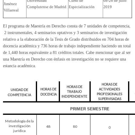
Universidad
Curso de
08-26 de julio
Jiménez
Complutense de Madrid
Especialización
2019
Villarreal
El programa de Maestría en Derecho consta de 7 unidades de competencia,
2 instrumentales, 4 seminarios optativos y 3 seminarios de investigación
relativo a la elaboración de la Tesis de Grado distribuidos en 704 horas de
docencia académica y 736 horas de trabajo independiente haciendo un total
de 1,440 horas equivalente a 81 créditos totales. Cabe mencionar que al ser
una Maestría en Derecho con énfasis en investigación no se requiere una
estancia académica.
HORA
S
DE
HORA
S
D
E
HORA
S
DE
AC
T
I
V
I
DADE
S
UN
I
DA
D
DE
TRABA
J
O
PRO
F
ES
I
ONA
L
ES
DOCENC
I
A
COMPETENC
I
A
I
NDEPEND
I
ENT
E
SUPERV
I
SADA
S
PR
I
M
E
R
SE
M
ESTR
E
M
e
t
odo
l
og
í
a
d
e
l
a
i
nves
ti
gac
i
ó
n
48
80
0
j
u
rí
d
i
c
a