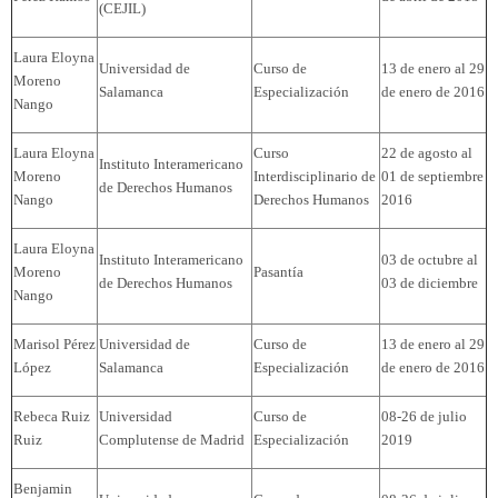
(CEJIL)
Laura Eloyna
Universidad de
Curso de
13 de enero al 29
Moreno
Salamanca
Especialización
de enero de 2016
Nango
Laura Eloyna
Curso
22 de agosto al
Instituto Interamericano
Moreno
Interdisciplinario de
01 de septiembre
de Derechos Humanos
Nango
Derechos Humanos
2016
Laura Eloyna
Instituto Interamericano
03 de octubre al
Moreno
Pasantía
de Derechos Humanos
03 de diciembre
Nango
Marisol Pérez
Universidad de
Curso de
13 de enero al 29
López
Salamanca
Especialización
de enero de 2016
Rebeca Ruiz
Universidad
Curso de
08-26 de julio
Ruiz
Complutense de Madrid
Especialización
2019
Benjamin