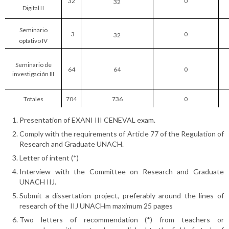
32
0
32
D
i
g
it
a
l
I
I
Se
m
i
na
ri
o
3
0
32
optativo IV
Seminario de
64
64
0
investigación III
Totales
704
736
0
Presentation of EXANI III CENEVAL exam.
Comply with the requirements of Article 77 of the Regulation of
Research and Graduate UNACH.
Letter of intent (*)
Interview with the Committee on Research and Graduate
UNACH IIJ.
Submit a dissertation project, preferably around the lines of
research of the IIJ UNACHm maximum 25 pages
Two letters of recommendation (*) from teachers or