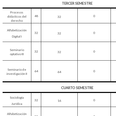
TERCE
R
SE
M
ESTR
E
P
r
oceso
s
48
0
d
i
dác
ti
co
s
del
32
de
r
echo
A
lf
abe
ti
zac
i
ó
n
32
0
32
D
i
g
it
a
l I
Se
m
i
na
ri
o
32
0
32
op
t
a
ti
v
o
II
I
Se
m
i
na
ri
o
d
e
64
0
64
i
nves
ti
gac
i
ó
n
I
I
CUART
O
SE
M
ESTR
E
Soc
i
o
l
og
í
a
32
0
16
Ju
rí
d
i
ca
A
lf
abe
ti
zac
i
ó
n