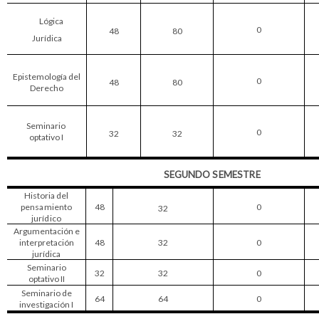
Lóg
i
c
a
0
48
80
Ju
rí
d
i
ca
Ep
i
s
t
e
m
o
l
og
í
a
de
l
0
48
8
0
De
r
echo
Se
m
i
na
ri
o
0
32
32
op
t
a
ti
v
o I
SE
G
UND
O
SE
M
ESTR
E
H
i
s
t
o
ri
a
de
l
pensa
m
i
en
t
o
48
0
32
jurídico
Argumentación e
interpretación
48
32
0
jurídica
Seminario
32
32
0
optativo II
Seminario de
64
64
0
investigación I