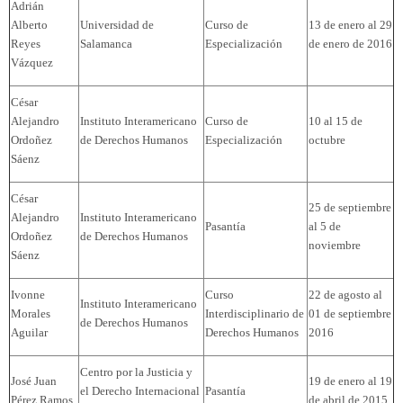
Adrián
Alberto
Universidad de
Curso de
13 de enero al 29
Reyes
Salamanca
Especialización
de enero de 2016
Vázquez
César
Alejandro
Instituto Interamericano
Curso de
10 al 15 de
Ordoñez
de Derechos Humanos
Especialización
octubre
Sáenz
César
25 de septiembre
Alejandro
Instituto Interamericano
Pasantía
al 5 de
Ordoñez
de Derechos Humanos
noviembre
Sáenz
Ivonne
Curso
22 de agosto al
Instituto Interamericano
Morales
Interdisciplinario de
01 de septiembre
de Derechos Humanos
Aguilar
Derechos Humanos
2016
Centro por la Justicia y
José Juan
19 de enero al 19
el Derecho Internacional
Pasantía
Pérez Ramos
de abril de 2015