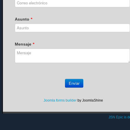
Asunto
*
Mensaje
*
Enviar
Joomla forms builder
by JoomlaShine
JSN Epic is 