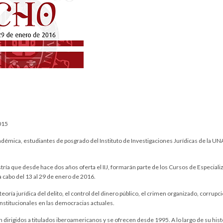
015
adémica, estudiantes de posgrado del Instituto de Investigaciones Jurídicas de la UN
tría que desde hace dos años oferta el IIJ, formarán parte de los Cursos de Especial
a cabo del 13 al 29 de enero de 2016.
eoría jurídica del delito, el control del dinero público, el crimen organizado, corrup
onstitucionales en las democracias actuales.
dirigidos a titulados iberoamericanos y se ofrecen desde 1995. A lo largo de su histo