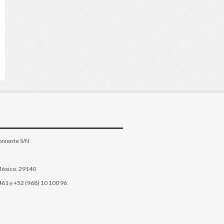
oniente S/N
México, 29140
461 y +52 (968) 10 100 96