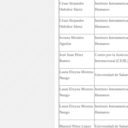
César Alejandro
Instituto Interameri
Ordoñez Sáenz
Humanos
César Alejandro
Instituto Interameri
Ordoñez Sáenz
Humanos
Ivonne Morales
Instituto Interameri
Aguilar
Humanos
José Juan Pérez
Centro por la Justici
Ramos
Internacional (CEJIL
Laura Eloyna Moreno
Universidad de Sala
Nango
Laura Eloyna Moreno
Instituto Interameri
Nango
Humanos
Laura Eloyna Moreno
Instituto Interameri
Nango
Humanos
Marisol Pérez López
Universidad de Sala