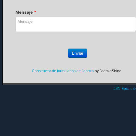
Mensaje
*
Enviar
Constructor de formularios de Joomla
by JoomlaShine
JSN Epic is 