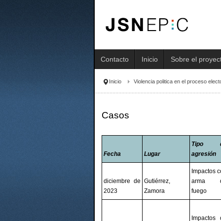
Contacto
Inicio
Sobre el proyec
Inicio
Violencia politica en el proceso elec
Casos
Tipo 
Fecha
Lugar
agresión
Impactos 
diciembre de
Gutiérrez,
arma 
2023
Zamora
fuego
Impactos 