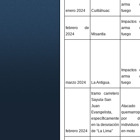
arma 
enero 2024
Cuitláhuac
fuego
Impactos 
febrero de
arma 
2024
Misantla
fuego
Impactos 
arma 
marzo 2024
La Antigua.
fuego
tramo carretero
Sayula-San
Juan
Atacado
Evangelista,
quemarrop
específicamente
por d
en la desviación
individuos
febrero 2024
de “La Lima”
en moto