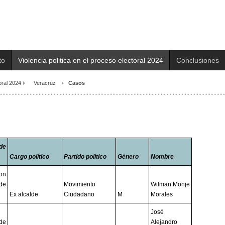
to
Violencia politica en el proceso electoral 2024
Conclusiones
toral 2024
Veracruz
Casos
de
Cargo político
Partido político
Género
Nombre
con
de
Movimiento
Wilman Monje
Ex alcalde
Ciudadano
M
Morales
José
de
Alejandro