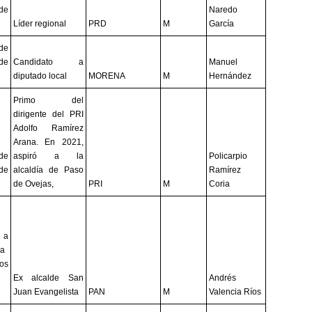
de
Naredo
Líder regional
PRD
M
García
de
de
Candidato a
Manuel
diputado local
MORENA
M
Hernández
Primo del
dirigente del PRI
Adolfo Ramírez
Arana. En 2021,
de
aspiró a la
Policarpio
de
alcaldía de Paso
Ramírez
de Ovejas,
PRI
M
Coria
 a
a
os
Ex alcalde San
Andrés
Juan Evangelista
PAN
M
Valencia Ríos