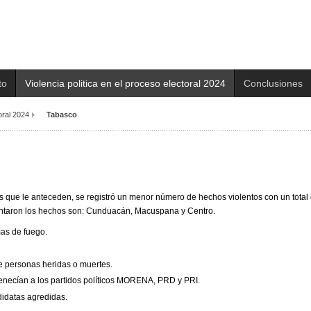
to
Violencia politica en el proceso electoral 2024
Conclusiones
toral 2024
Tabasco
os que le anteceden, se registró un menor número de hechos violentos con un total
entaron los hechos son: Cunduacán, Macuspana y Centro.
mas de fuego.
e personas heridas o muertes.
enecían a los partidos políticos MORENA, PRD y PRI.
didatas agredidas.